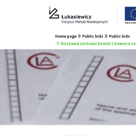
Home page
Public bids
Public bids
Dostawa zestawu komór ( komora szo